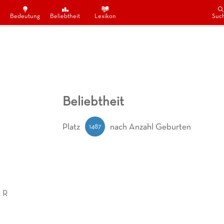
Bedeutung
Beliebtheit
Lexikon
Suc
Beliebtheit
1487
Platz
nach Anzahl Geburten
 R