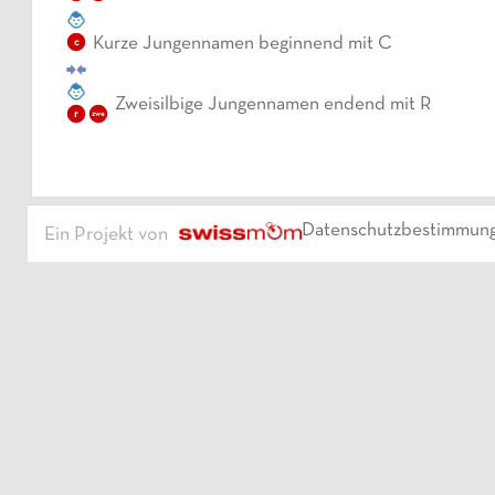
Kurze Jungennamen beginnend mit C
c
Zweisilbige Jungennamen endend mit R
r
zwe
Datenschutzbestimmun
Ein Projekt von