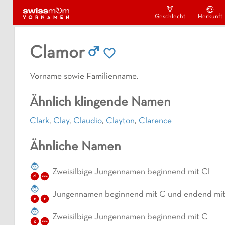
Geschlecht
Herkunft
Clamor
Vorname sowie Familienname.
Ähnlich klingende Namen
Clark
,
Clay
,
Claudio
,
Clayton
,
Clarence
Ähnliche Namen
Zweisilbige Jungennamen beginnend mit Cl
cl
zwe
Jungennamen beginnend mit C und endend mit
c
r
Zweisilbige Jungennamen beginnend mit C
c
zwe