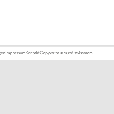
gen
Impressum
Kontakt
Copywrite ©
2026
swissmom