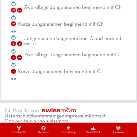
Zweisilbige Jungennamen beginnend mit Ch
ch
zwe
Kurze Jungennamen beginnend mit Ch
ch
Jungennamen beginnend mit C und endend
mit O
c
o
Zweisilbige Jungennamen beginnend mit C
c
zwe
Kurze Jungennamen beginnend mit C
c
Ein Projekt von
Datenschutzbestimmungen
Impressum
Kontakt
Copywrite ©
2026
swissmom
Geschlecht
Herkunft
Bedeutung
Beliebtheit
Lexikon