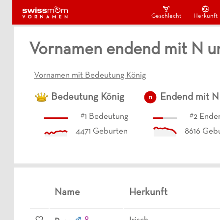
Geschlecht
Herkunft
Vornamen endend mit N u
Vornamen mit Bedeutung König
Bedeutung
König
Endend mit
N
n
#
1
Bedeutung
#
2
Enden
4471
Geburten
8616
Gebu
Name
Herkunft