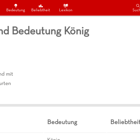
Bedeutung
Beliebtheit
Lexikon
Suc
nd Bedeutung König
d mit
rten
Bedeutung
Beliebthei