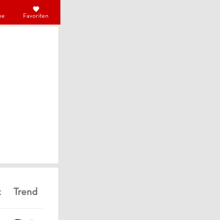
he
Favoriten
t
Trend