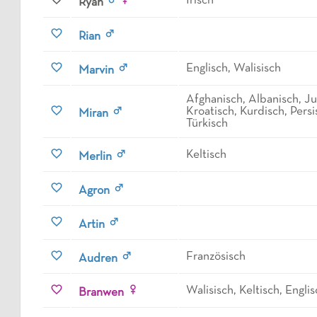
Irisch
Ryan
Rian
Englisch, Walisisch
Marvin
Afghanisch, Albanisch, Ju
Kroatisch, Kurdisch, Persi
Miran
Türkisch
Keltisch
Merlin
Agron
Artin
Französisch
Audren
Walisisch, Keltisch, Engli
Branwen