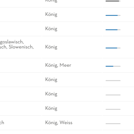
König
König
König
goslawisch,
sch, Slowenisch,
König
König, Meer
König
König
König
sch
König, Weiss