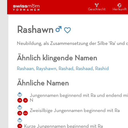
Geschlecht
Herkunft
Rashawn
Neubildung, als Zusammensetzung der Silbe 'Ra' und
Ähnlich klingende Namen
Rashaan
,
Rayshawn
,
Rashad
,
Rashaad
,
Rashid
Ähnliche Namen
Jungennamen beginnend mit Ra und endend mi
N
n
ra
Zweisilbige Jungennamen beginnend mit Ra
ra
zwe
Kurze Jungennamen beginnend mit Ra
ra