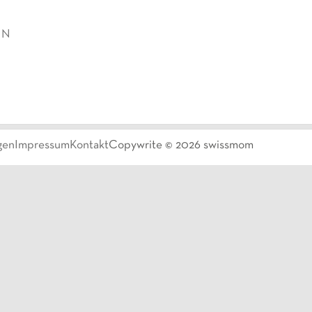
 N
gen
Impressum
Kontakt
Copywrite ©
2026
swissmom