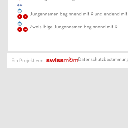
Jungennamen beginnend mit R und endend mit
r
n
Zweisilbige Jungennamen beginnend mit R
r
zwe
Datenschutzbestimmun
Ein Projekt von