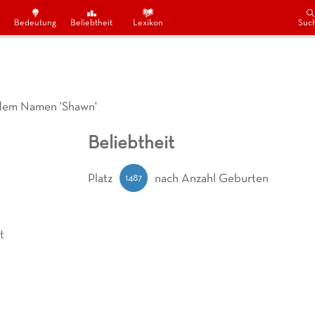
Bedeutung
Beliebtheit
Lexikon
Suc
 dem Namen 'Shawn'
Beliebtheit
1487
Platz
nach Anzahl Geburten
t