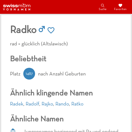
Suche
Favoriten
Radko
rad = glücklich (Altslawisch)
Beliebtheit
1487
Platz
nach Anzahl Geburten
Ähnlich klingende Namen
Radek
,
Radolf
,
Rajko
,
Rando
,
Ratko
Ähnliche Namen
Jungennamen beginnend mit Ra und endend