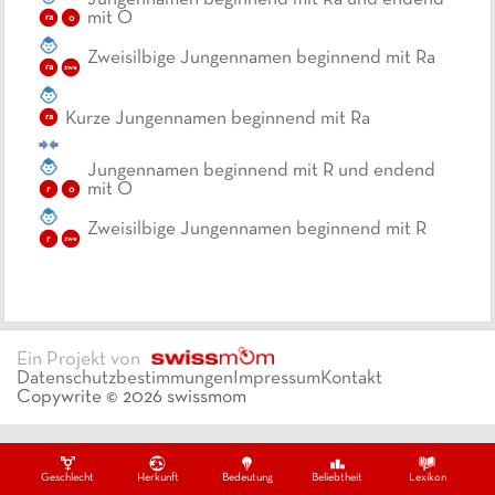
mit O
o
ra
Zweisilbige Jungennamen beginnend mit Ra
ra
zwe
Kurze Jungennamen beginnend mit Ra
ra
Jungennamen beginnend mit R und endend
mit O
r
o
Zweisilbige Jungennamen beginnend mit R
r
zwe
Ein Projekt von
Datenschutzbestimmungen
Impressum
Kontakt
Copywrite ©
2026
swissmom
Geschlecht
Herkunft
Bedeutung
Beliebtheit
Lexikon