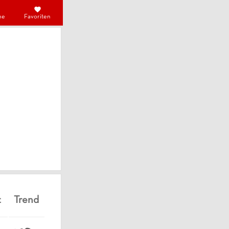
he
Favoriten
t
Trend