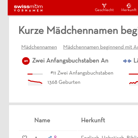
Geschlecht
Herkunft
Kurze Mädchennamen begi
Mädchennamen
Mädchennamen beginnend mit A
Zwei Anfangsbuchstaben
An
L
an
#
11
Zwei Anfangsbuchstaben
1368
Geburten
Name
Herkunft