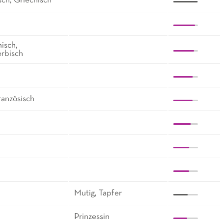
sch, Griechisch
isch,
erbisch
ranzösisch
Mutig, Tapfer
Prinzessin