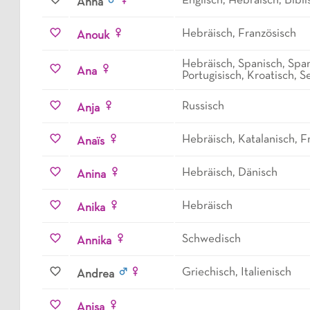
Englisch, Hebräisch, Bibli
Anna
Hebräisch, Französisch
Anouk
Hebräisch, Spanisch, Span
Ana
Portugisisch, Kroatisch, S
Russisch
Anja
Hebräisch, Katalanisch, F
Anaïs
Hebräisch, Dänisch
Anina
Hebräisch
Anika
Schwedisch
Annika
Griechisch, Italienisch
Andrea
Anisa