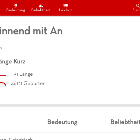
Bedeutung
Beliebtheit
Lexikon
Suc
nnend mit An
n
änge
Kurz
#
1
Länge
46121
Geburten
Bedeutung
Beliebthei