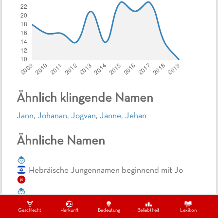
Ähnlich klingende Namen
Jann
,
Johanan
,
Jogvan
,
Janne
,
Jehan
Ähnliche Namen
Hebräische Jungennamen beginnend mit Jo
jo
Hebräische Jungennamen beginnend mit J
Geschlecht
Herkunft
Bedeutung
Beliebtheit
Lexikon
j