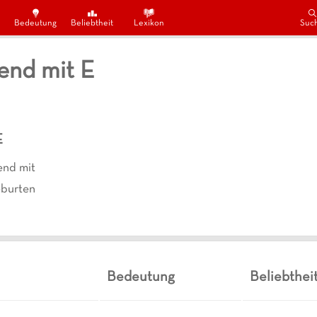
Bedeutung
Beliebtheit
Lexikon
Suc
end mit E
E
nd mit
burten
Bedeutung
Beliebthei