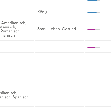
König
, Amerikanisch,
ateinisch,
Stark, Leben, Gesund
, Rumänisch,
romanisch
exikanisch,
anisch, Spanisch,