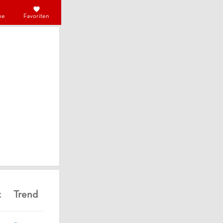
he
Favoriten
t
Trend