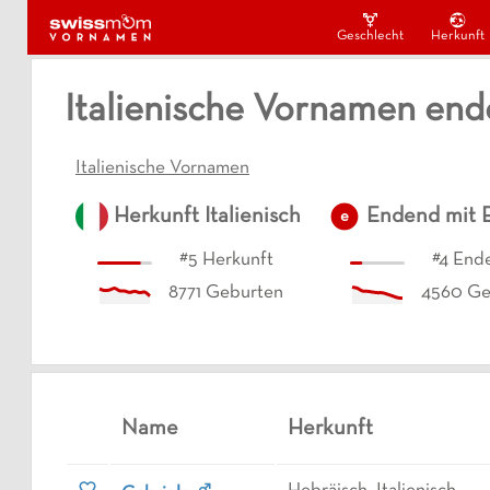
Geschlecht
Herkunft
Italienische Vornamen end
Italienische Vornamen
Herkunft
Italienisch
Endend mit
e
#
5
Herkunft
#
4
Ende
8771
Geburten
4560
Ge
Name
Herkunft