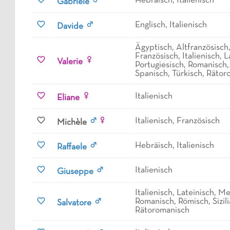
Hebräisch, Italienisch
Gabriele
Englisch, Italienisch
Davide
Ägyptisch, Altfranzösisch
Französisch, Italienisch, L
Valerie
Portugiesisch, Romanisch
Spanisch, Türkisch, Räto
Italienisch
Eliane
Italienisch, Französisch
Michèle
Hebräisch, Italienisch
Raffaele
Italienisch
Giuseppe
Italienisch, Lateinisch, M
Romanisch, Römisch, Sizili
Salvatore
Rätoromanisch