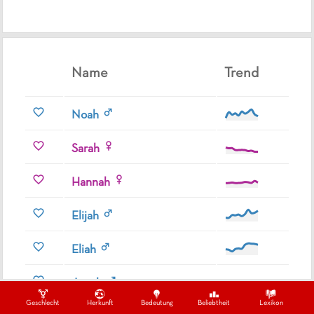
Name
Trend
Noah
Sarah
Hannah
Elijah
Eliah
Jonah
Geschlecht
Herkunft
Bedeutung
Beliebtheit
Lexikon