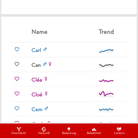
Name
Trend
Carl
Can
Cléa
Cloé
Cem
Cindy
Geschlecht
Herkunft
Bedeutung
Beliebtheit
Lexikon