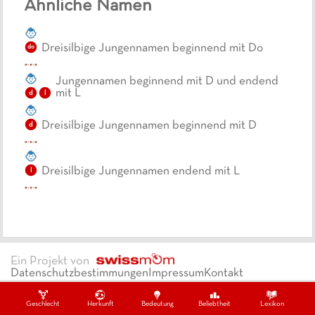
Ähnliche Namen
Dreisilbige Jungennamen beginnend mit Do
do
Jungennamen beginnend mit D und endend
mit L
d
l
Dreisilbige Jungennamen beginnend mit D
d
Dreisilbige Jungennamen endend mit L
l
Ein Projekt von
Datenschutzbestimmungen
Impressum
Kontakt
Copywrite ©
2026
swissmom
Geschlecht
Herkunft
Bedeutung
Beliebtheit
Lexikon