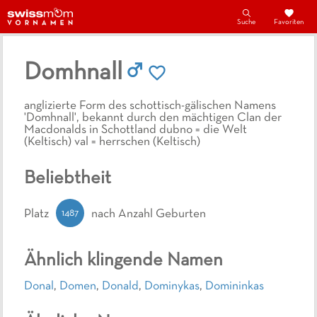
Suche
Favoriten
Domhnall
anglizierte Form des schottisch-gälischen Namens
'Domhnall', bekannt durch den mächtigen Clan der
Macdonalds in Schottland dubno = die Welt
(Keltisch) val = herrschen (Keltisch)
Beliebtheit
1487
Platz
nach Anzahl Geburten
Ähnlich klingende Namen
Donal
,
Domen
,
Donald
,
Dominykas
,
Domininkas