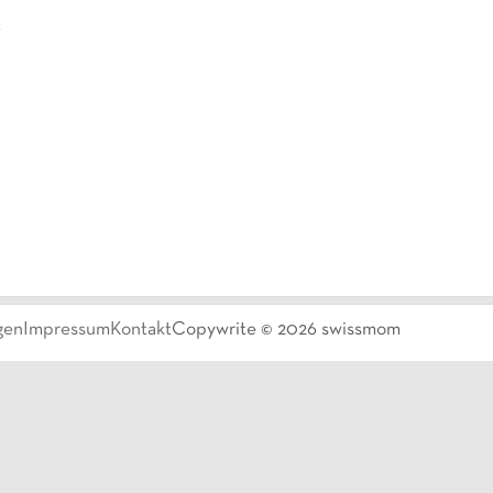
t
gen
Impressum
Kontakt
Copywrite ©
2026
swissmom