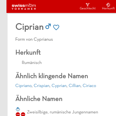
Geschlecht
Herkunft
Ciprian
Form von Cyprianus
Herkunft
Rumänisch
Ähnlich klingende Namen
Cipriano
,
Crispian
,
Cyprian
,
Cillian
,
Ciriaco
Ähnliche Namen
Zweisilbige, rumänische Jungennamen
rum
zwe