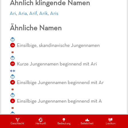
Ähnlich klingende Namen
Ari
,
Aria
,
Arif
,
Arik
,
Aris
Ähnliche Namen
Einsilbige, skandinavische Jungennamen
ska
Kurze Jungennamen beginnend mit Ari
ari
Einsilbige Jungennamen beginnend mit Ar
ar
Einsilbige Jungennamen beginnend mit A
a
Einsilbige Jungennamen endend mit C
c
Geschlecht
Herkunft
Bedeutung
Beliebtheit
Lexikon