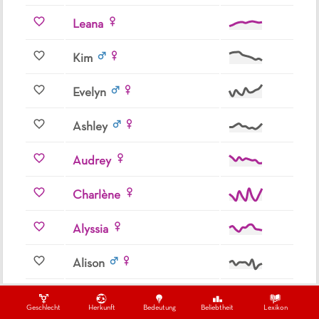
Leana
Kim
Evelyn
Ashley
Audrey
Charlène
Alyssia
Alison
Edith
Geschlecht
Herkunft
Bedeutung
Beliebtheit
Lexikon