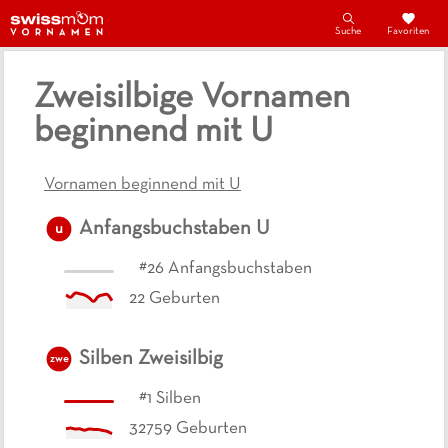
Suche
Favoriten
Zweisilbige Vornamen
beginnend mit U
Vornamen beginnend mit U
Anfangsbuchstaben
U
u
#
26
Anfangsbuchstaben
22
Geburten
Silben
Zweisilbig
zwe
#
1
Silben
32759
Geburten