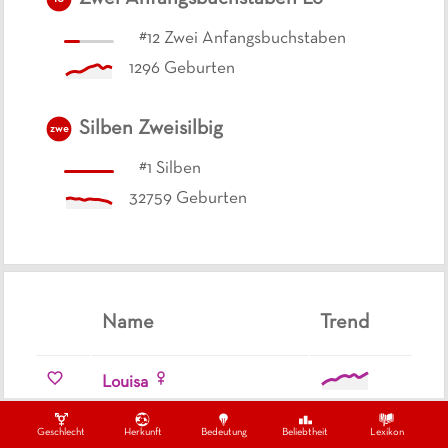
#
12
Zwei Anfangsbuchstaben
1296
Geburten
Silben
Zweisilbig
zwe
#
1
Silben
32759
Geburten
Name
Trend
Louisa
Louise
Geschlecht
Herkunft
Bedeutung
Beliebtheit
Lexikon