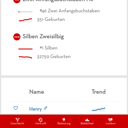
#
46
Zwei Anfangsbuchstaben
351
Geburten
Silben
Zweisilbig
zwe
#
1
Silben
32759
Geburten
Name
Trend
Henry
Henri
Geschlecht
Herkunft
Bedeutung
Beliebtheit
Lexikon