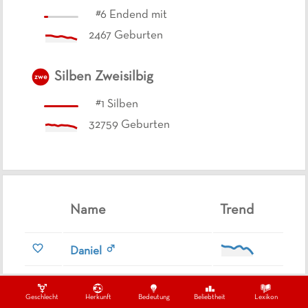
#
6
Endend mit
2467
Geburten
Silben
Zweisilbig
zwe
#
1
Silben
32759
Geburten
Name
Trend
Daniel
Danial
Geschlecht
Herkunft
Bedeutung
Beliebtheit
Lexikon