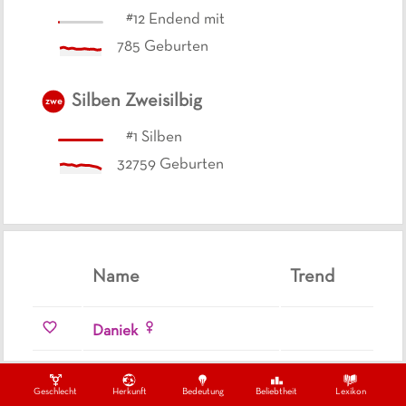
#
12
Endend mit
785
Geburten
Silben
Zweisilbig
zwe
#
1
Silben
32759
Geburten
Name
Trend
Daniek
Darek
Geschlecht
Herkunft
Bedeutung
Beliebtheit
Lexikon