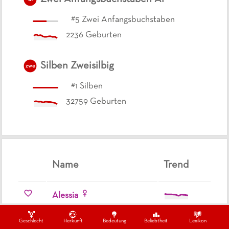
#
5
Zwei Anfangsbuchstaben
2236
Geburten
Silben
Zweisilbig
zwe
#
1
Silben
32759
Geburten
Name
Trend
Alessia
Alena
Geschlecht
Herkunft
Bedeutung
Beliebtheit
Lexikon