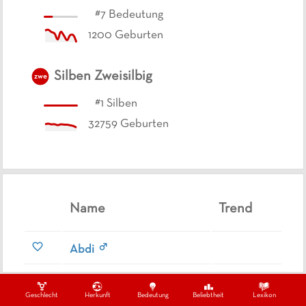
#
7
Bedeutung
1200
Geburten
Silben
Zweisilbig
zwe
#
1
Silben
32759
Geburten
Name
Trend
Abdi
Alara
Geschlecht
Herkunft
Bedeutung
Beliebtheit
Lexikon