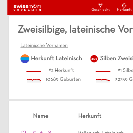
Geschlecht
Herkunft
Zweisilbige, lateinische V
Lateinische Vornamen
Herkunft
Lateinisch
Silben
Zweisi
zwe
#
2
Herkunft
#
1
Silb
10689
Geburten
32759
G
Name
Herkunft