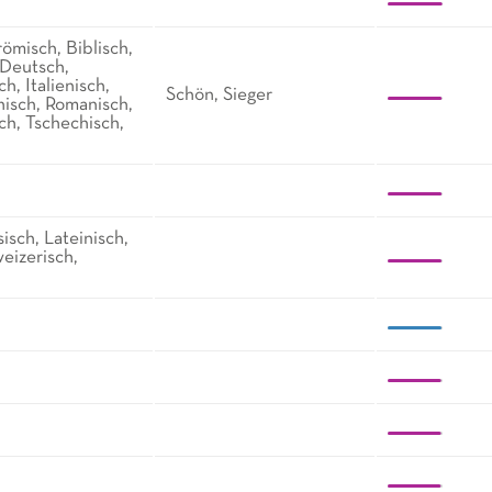
römisch, Biblisch,
 Deutsch,
h, Italienisch,
Schön, Sieger
inisch, Romanisch,
ch, Tschechisch,
isch, Lateinisch,
eizerisch,