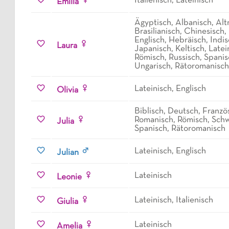
Italienisch, Lateinisch
Emilia
Ägyptisch, Albanisch, Alt
Brasilianisch, Chinesisch,
Englisch, Hebräisch, Indisc
Laura
Japanisch, Keltisch, Late
Römisch, Russisch, Spanis
Ungarisch, Rätoromanisch
Lateinisch, Englisch
Olivia
Biblisch, Deutsch, Französ
Romanisch, Römisch, Schw
Julia
Spanisch, Rätoromanisch
Lateinisch, Englisch
Julian
Lateinisch
Leonie
Lateinisch, Italienisch
Giulia
Lateinisch
Amelia