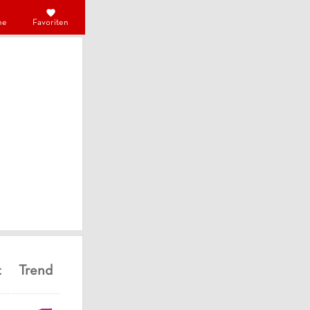
he
Favoriten
t
Trend