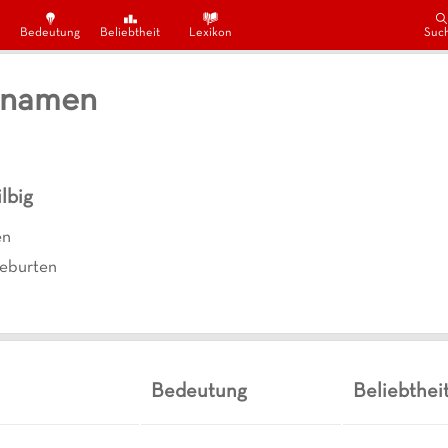
Bedeutung
Beliebtheit
Lexikon
Suc
ornamen
lbig
en
eburten
Bedeutung
Beliebthei