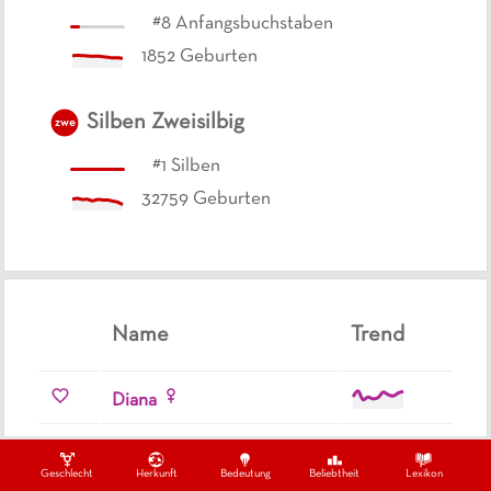
#
8
Anfangsbuchstaben
1852
Geburten
Silben
Zweisilbig
zwe
#
1
Silben
32759
Geburten
Name
Trend
Diana
Diane
Geschlecht
Herkunft
Bedeutung
Beliebtheit
Lexikon