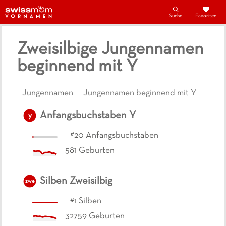
Suche
Favoriten
Zweisilbige Jungennamen
beginnend mit Y
Jungennamen
Jungennamen beginnend mit Y
Anfangsbuchstaben
Y
y
#
20
Anfangsbuchstaben
581
Geburten
Silben
Zweisilbig
zwe
#
1
Silben
32759
Geburten