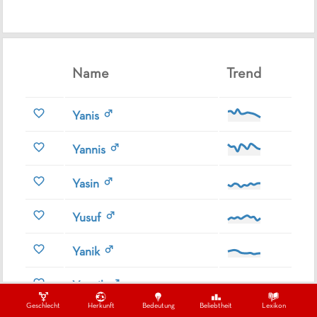
Name
Trend
Yanis
Yannis
Yasin
Yusuf
Yanik
Yannik
Geschlecht
Herkunft
Bedeutung
Beliebtheit
Lexikon