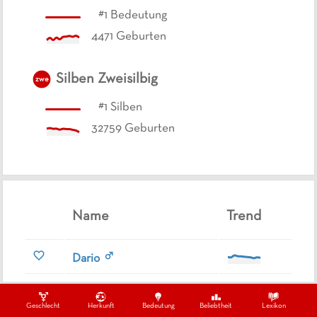
#
1
Bedeutung
4471
Geburten
Silben
Zweisilbig
zwe
#
1
Silben
32759
Geburten
Name
Trend
Dario
Alessia
Geschlecht
Herkunft
Bedeutung
Beliebtheit
Lexikon