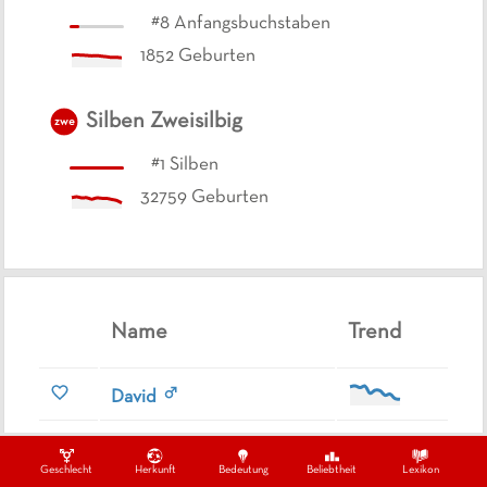
#
8
Anfangsbuchstaben
1852
Geburten
Silben
Zweisilbig
zwe
#
1
Silben
32759
Geburten
Name
Trend
David
Diana
Geschlecht
Herkunft
Bedeutung
Beliebtheit
Lexikon