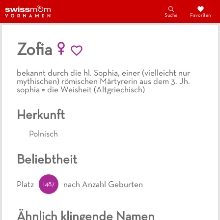
Suche
Favoriten
Zofia
bekannt durch die hl. Sophia, einer (vielleicht nur
mythischen) römischen Märtyrerin aus dem 3. Jh.
sophia = die Weisheit (Altgriechisch)
Herkunft
Polnisch
Beliebtheit
1487
Platz
nach Anzahl Geburten
Ähnlich klingende Namen