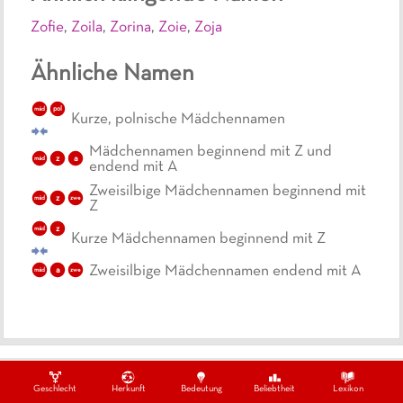
Zofie
,
Zoila
,
Zorina
,
Zoie
,
Zoja
Ähnliche Namen
pol
mäd
Kurze, polnische Mädchennamen
Mädchennamen beginnend mit Z und
z
a
mäd
endend mit A
Zweisilbige Mädchennamen beginnend mit
z
mäd
zwe
Z
z
mäd
Kurze Mädchennamen beginnend mit Z
Zweisilbige Mädchennamen endend mit A
a
mäd
zwe
Ein Projekt von
Datenschutzbestimmungen
Impressum
Kontakt
Geschlecht
Herkunft
Bedeutung
Beliebtheit
Lexikon
Copywrite ©
2026
swissmom