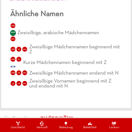
Ähnliche Namen
mäd
Zweisilbige, arabische Mädchennamen
zwe
Zweisilbige Mädchennamen beginnend mit
z
mäd
zwe
Z
z
mäd
Kurze Mädchennamen beginnend mit Z
Zweisilbige Mädchennamen endend mit N
n
mäd
zwe
Zweisilbige Vornamen beginnend mit Z
z
n
zwe
und endend mit N
Ein Projekt von
Datenschutzbestimmungen
Impressum
Kontakt
Geschlecht
Herkunft
Bedeutung
Beliebtheit
Lexikon
Copywrite ©
2026
swissmom