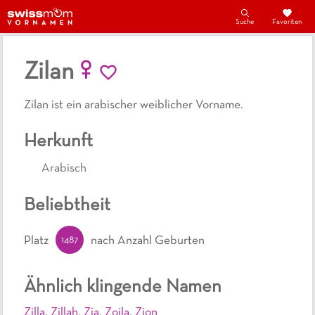
Suche
Favoriten
Zilan
Zilan ist ein arabischer weiblicher Vorname.
Herkunft
Arabisch
Beliebtheit
1487
Platz
nach Anzahl Geburten
Ähnlich klingende Namen
Zilla
,
Zillah
,
Zia
,
Zoila
,
Zion