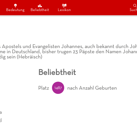
Bedeutung
Beliebtheit
Lexikon
Suc
 Apostels und Evangelisten Johannes, auch bekannt durch Jo
name in Deutschland, bisher trugen 23 Päpste den Namen Johan
ig sein (Hebräisch)
Beliebtheit
1487
Platz
nach Anzahl Geburten
a
d