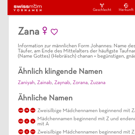
Geschlecht
Herkunft
Zana
Information zur männlichen Form Johannes: Name des
Täufer, am Ende des Mittelalters der häufigste Tauf
(Name Gottes) (Hebräisch) chanan = begünstigen, gnäd
Ähnlich klingende Namen
Zaniyah
,
Zainab
,
Zaynab
,
Zorana
,
Zuzana
Ähnliche Namen
Zweisilbige Mädchennamen beginnend mit Z
mäd
za
zwe
Mädchennamen beginnend mit Z und enden
z
a
mäd
mit A
Zweisilbige Mädchennamen beginnend mit Z
z
mäd
zwe