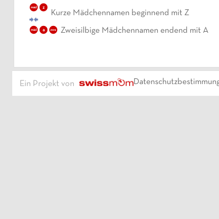
z
mäd
Kurze Mädchennamen beginnend mit Z
Zweisilbige Mädchennamen endend mit A
a
mäd
zwe
Datenschutzbestimmun
Ein Projekt von