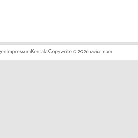
gen
Impressum
Kontakt
Copywrite ©
2026
swissmom