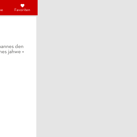
he
Favoriten
hannes den
nes jahwe =