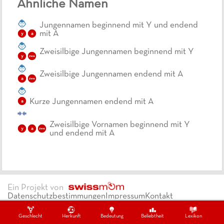
Ähnliche Namen
Jungennamen beginnend mit Y und endend
mit A
y
a
Zweisilbige Jungennamen beginnend mit Y
y
zwe
Zweisilbige Jungennamen endend mit A
a
zwe
Kurze Jungennamen endend mit A
a
Zweisilbige Vornamen beginnend mit Y
y
a
zwe
und endend mit A
Ein Projekt von
Datenschutzbestimmungen
Impressum
Kontakt
Copywrite ©
2026
swissmom
Geschlecht
Herkunft
Bedeutung
Beliebtheit
Lexikon