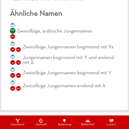
Ähnliche Namen
Zweisilbige, arabische Jungennamen
zwe
Zweisilbige Jungennamen beginnend mit Ya
ya
zwe
Jungennamen beginnend mit Y und endend
mit A
y
a
Zweisilbige Jungennamen beginnend mit Y
y
zwe
Zweisilbige Jungennamen endend mit A
a
zwe
Ein Projekt von
Datenschutzbestimmungen
Impressum
Kontakt
Geschlecht
Herkunft
Bedeutung
Beliebtheit
Lexikon