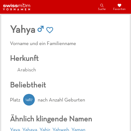
Suche
Favoriten
Yahya
Vorname und ein Familienname
Herkunft
Arabisch
Beliebtheit
1487
Platz
nach Anzahl Geburten
Ähnlich klingende Namen
Yaya
,
Yahaya
,
Yahir
,
Yahweh
,
Yaman