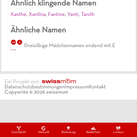
Ähnlich klingende Namen
Xanthe
,
Xanthia
,
Fantine
,
Yanti
,
Tanith
Ähnliche Namen
e
mäd
Dreisilbige Mädchennamen endend mit E
Ein Projekt von
Datenschutzbestimmungen
Impressum
Kontakt
Copywrite ©
2026
swissmom
Geschlecht
Herkunft
Bedeutung
Beliebtheit
Lexikon