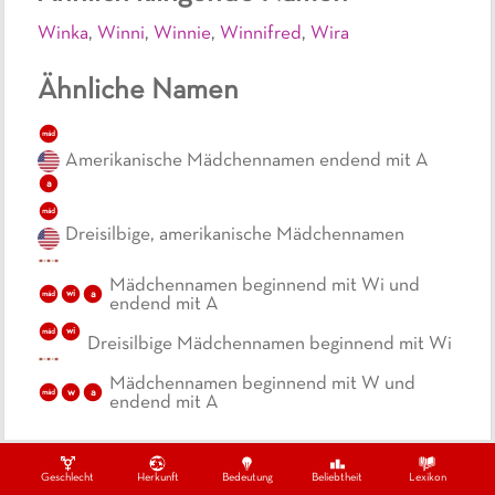
Winka
,
Winni
,
Winnie
,
Winnifred
,
Wira
Ähnliche Namen
mäd
Amerikanische Mädchennamen endend mit A
a
mäd
Dreisilbige, amerikanische Mädchennamen
Mädchennamen beginnend mit Wi und
wi
a
mäd
endend mit A
wi
mäd
Dreisilbige Mädchennamen beginnend mit Wi
Mädchennamen beginnend mit W und
w
a
mäd
endend mit A
Geschlecht
Herkunft
Bedeutung
Beliebtheit
Lexikon