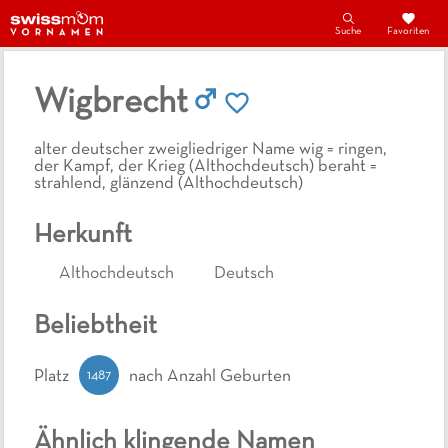
Suche
Favoriten
Wigbrecht
alter deutscher zweigliedriger Name wig = ringen,
der Kampf, der Krieg (Althochdeutsch) beraht =
strahlend, glänzend (Althochdeutsch)
Herkunft
Althochdeutsch
Deutsch
Beliebtheit
1487
Platz
nach Anzahl Geburten
Ähnlich klingende Namen