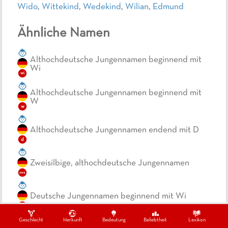
Wido
,
Wittekind
,
Wedekind
,
Wilian
,
Edmund
Ähnliche Namen
Althochdeutsche Jungennamen beginnend mit
Wi
wi
Althochdeutsche Jungennamen beginnend mit
W
w
Althochdeutsche Jungennamen endend mit D
d
Zweisilbige, althochdeutsche Jungennamen
zwe
Deutsche Jungennamen beginnend mit Wi
wi
Geschlecht
Herkunft
Bedeutung
Beliebtheit
Lexikon