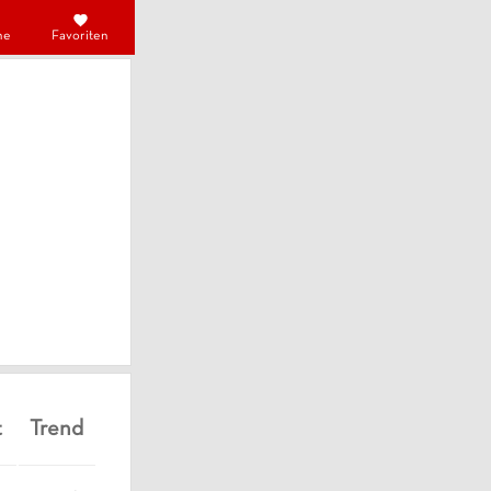
he
Favoriten
t
Trend