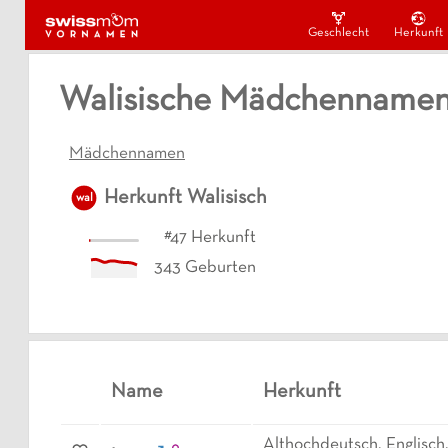
Geschlecht
Herkunft
Walisische Mädchenname
Mädchennamen
Herkunft
Walisisch
wal
#
47
Herkunft
343
Geburten
Name
Herkunft
Althochdeutsch, Englisch,