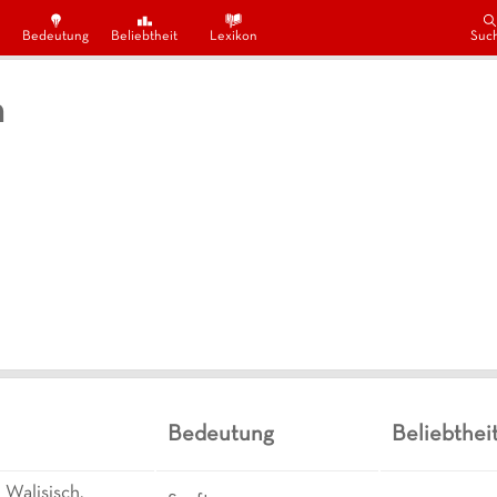
Bedeutung
Beliebtheit
Lexikon
Suc
n
Bedeutung
Beliebthei
 Walisisch,