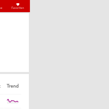
he
Favoriten
t
Trend