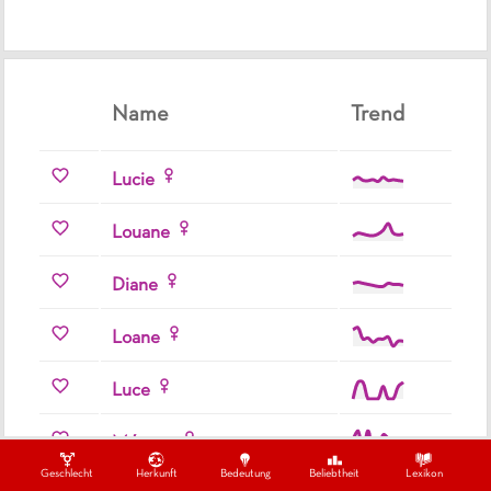
Name
Trend
Lucie
Louane
Diane
Loane
Luce
Mégane
Geschlecht
Herkunft
Bedeutung
Beliebtheit
Lexikon