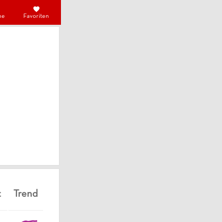
he
Favoriten
t
Trend