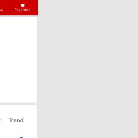
he
Favoriten
t
Trend