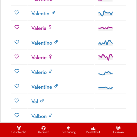
Valentin
Valeria
Valentino
Valerie
Valerio
Valentine
Val
Valbon
Valbona
Geschlecht
Herkunft
Bedeutung
Beliebtheit
Lexikon