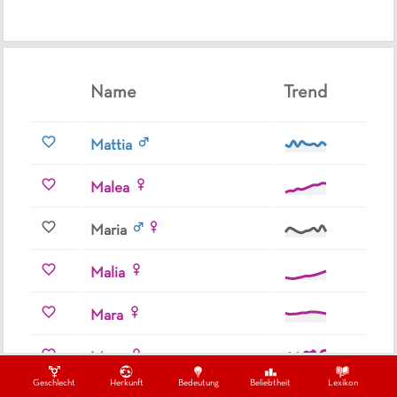
Name
Trend
Mattia
Malea
Maria
Malia
Mara
Maya
Geschlecht
Herkunft
Bedeutung
Beliebtheit
Lexikon