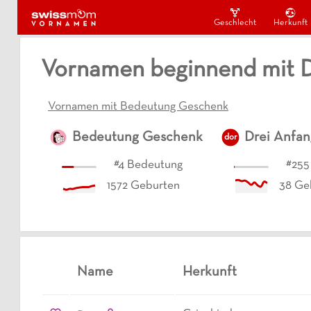
Geschlecht
Herkunft
Vornamen beginnend mit 
Vornamen mit Bedeutung Geschenk
Bedeutung
Geschenk
Drei Anfa
dor
#
4
Bedeutung
#
255
1572
Geburten
38
Ge
Name
Herkunft