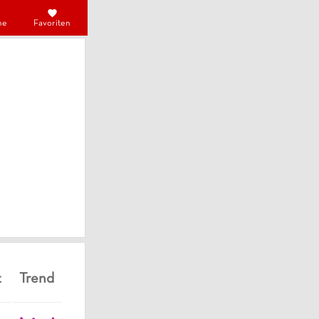
he
Favoriten
t
Trend