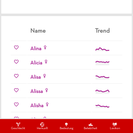
Name
Trend
Alina
Alicia
Alisa
Alissa
Alisha
Aliya
Geschlecht
Herkunft
Bedeutung
Beliebtheit
Lexikon