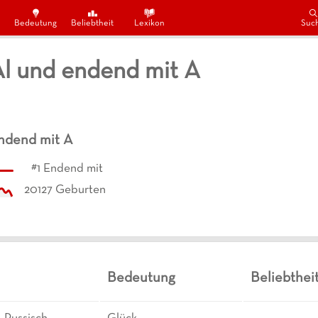
Bedeutung
Beliebtheit
Lexikon
Suc
l und endend mit A
ndend mit
A
#
1
Endend mit
20127
Geburten
Bedeutung
Beliebthei