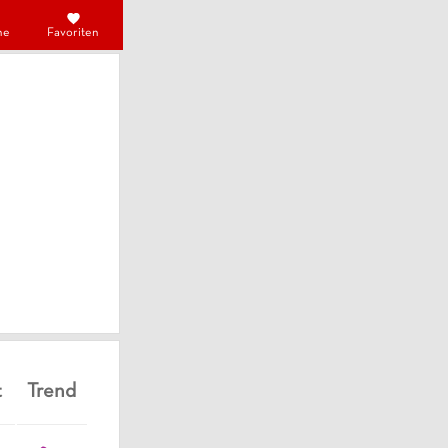
he
Favoriten
t
Trend