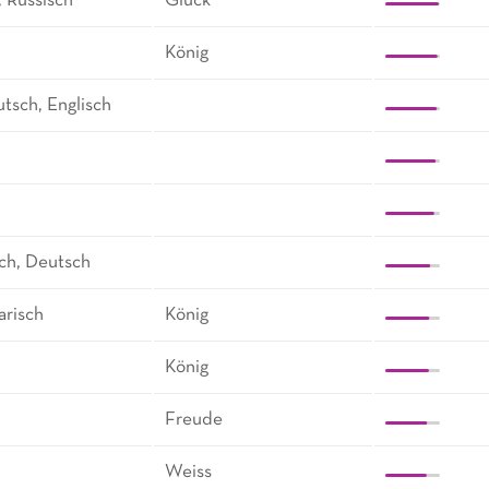
 Russisch
Glück
König
tsch, Englisch
ch, Deutsch
arisch
König
König
Freude
Weiss