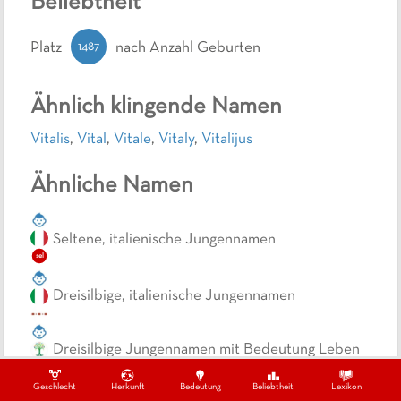
Beliebtheit
1487
Platz
nach Anzahl Geburten
Ähnlich klingende Namen
Vitalis
,
Vital
,
Vitale
,
Vitaly
,
Vitalijus
Ähnliche Namen
Seltene, italienische Jungennamen
sel
Dreisilbige, italienische Jungennamen
Dreisilbige Jungennamen mit Bedeutung Leben
Geschlecht
Herkunft
Bedeutung
Beliebtheit
Lexikon