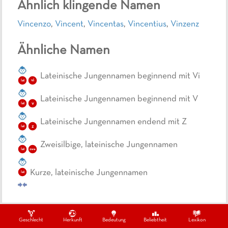
Ähnlich klingende Namen
Vincenzo
,
Vincent
,
Vincentas
,
Vincentius
,
Vinzenz
Ähnliche Namen
Lateinische Jungennamen beginnend mit Vi
vi
lat
Lateinische Jungennamen beginnend mit V
v
lat
Lateinische Jungennamen endend mit Z
z
lat
Zweisilbige, lateinische Jungennamen
lat
zwe
Kurze, lateinische Jungennamen
lat
Geschlecht
Herkunft
Bedeutung
Beliebtheit
Lexikon