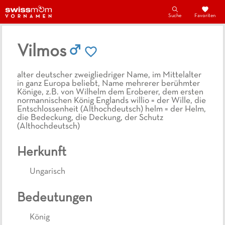
Suche
Favoriten
Vilmos
alter deutscher zweigliedriger Name, im Mittelalter
in ganz Europa beliebt, Name mehrerer berühmter
Könige, z.B. von Wilhelm dem Eroberer, dem ersten
normannischen König Englands willio = der Wille, die
Entschlossenheit (Althochdeutsch) helm = der Helm,
die Bedeckung, die Deckung, der Schutz
(Althochdeutsch)
Herkunft
Ungarisch
Bedeutungen
König