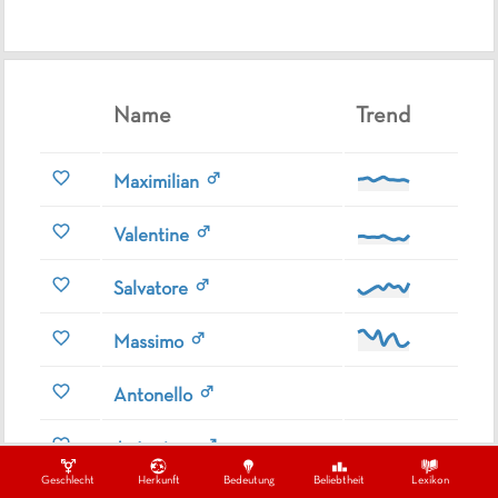
Name
Trend
Maximilian
Valentine
Salvatore
Massimo
Antonello
Antoninus
Geschlecht
Herkunft
Bedeutung
Beliebtheit
Lexikon