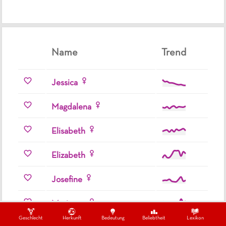
Name
Trend
Jessica
Magdalena
Elisabeth
Elizabeth
Josefine
Marianna
Geschlecht
Herkunft
Bedeutung
Beliebtheit
Lexikon